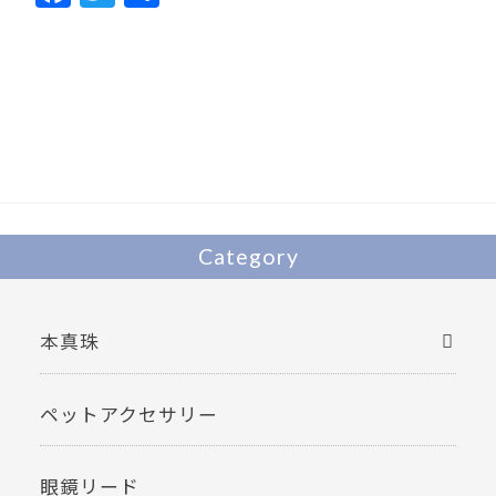
ac
w
有
e
itt
b
er
o
o
k
Category
本真珠
ペットアクセサリー
眼鏡リード