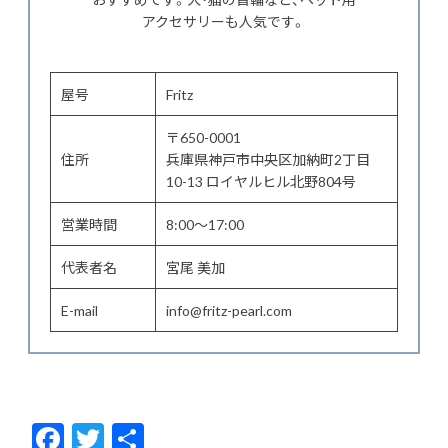
アクセサリーも人気です。
屋号
Fritz
〒650-0001
住所
兵庫県神戸市中央区加納町2丁目
10-13 ロイヤルヒル北野804号
営業時間
8:00～17:00
代表者名
宮尾 美加
E-mail
info@fritz-pearl.com
F
T
共